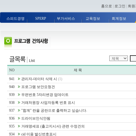
홈으로
|
로그인
|
회원
스피드경영
SPERP
부가서비스
교육정보
회계정보
NO
제 목
941
관리자-데이터 삭제 시
(1)
940
프로그램 보안요청건
939
우편번호 5자리변경 업데이트
938
거래처원장 사업자등록 번호 표시
937
"합계" 란을 공란으로 출력하고 싶습니다.
936
드라이브인식안됨
935
거래명세표 (출고지시서) 관련 수정건의
934
cid 이용 발신번호표시