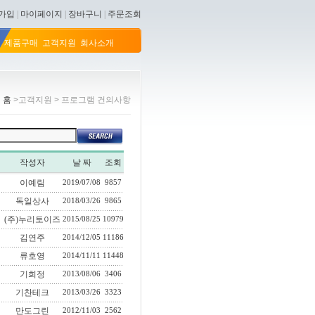
가입
|
마이페이지
|
장바구니
|
주문조회
제품구매
고객지원
회사소개
홈
>고객지원 > 프로그램 건의사항
작성자
날 짜
조회
이예림
2019/07/08
9857
독일상사
2018/03/26
9865
(주)누리토이즈
2015/08/25
10979
김연주
2014/12/05
11186
류호영
2014/11/11
11448
기희정
2013/08/06
3406
기찬테크
2013/03/26
3323
만도그린
2012/11/03
2562