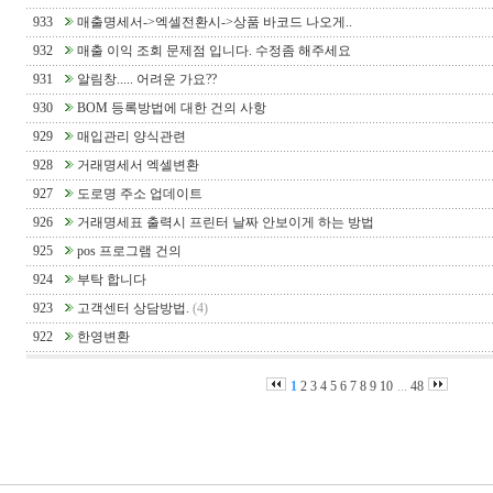
933
매출명세서->엑셀전환시->상품 바코드 나오게..
932
매출 이익 조회 문제점 입니다. 수정좀 해주세요
931
알림창..... 어려운 가요??
930
BOM 등록방법에 대한 건의 사항
929
매입관리 양식관련
928
거래명세서 엑셀변환
927
도로명 주소 업데이트
926
거래명세표 출력시 프린터 날짜 안보이게 하는 방법
925
pos 프로그램 건의
924
부탁 합니다
923
고객센터 상담방법.
(4)
922
한영변환
1
2
3
4
5
6
7
8
9
10
...
48