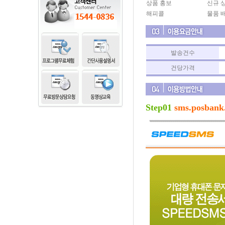
상품 홍보
신규 
해피콜
물품 
발송건수
건당가격
Step01
sms.posbank