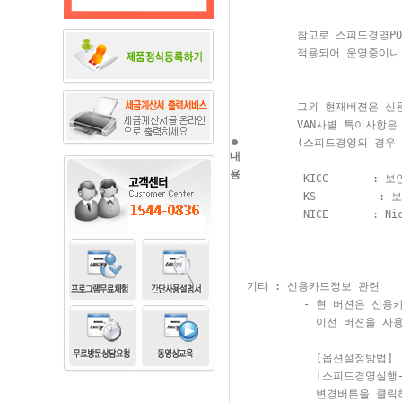
         참고로 스피드경영P
         적용되어 운영중이니
         그외 현재버젼은 
         VAN사별 특이사항은
         (스피드경영의 경우 
내
용
          KICC       
          KS         
          NICE       : N
 기타 : 신용카드정보 관련 

          - 현 버젼은 신
            이전 버젼을
            [옵션설정방법] 

            [스피드경